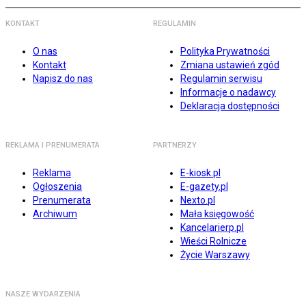
KONTAKT
REGULAMIN
O nas
Polityka Prywatności
Kontakt
Zmiana ustawień zgód
Napisz do nas
Regulamin serwisu
Informacje o nadawcy
Deklaracja dostępności
REKLAMA I PRENUMERATA
PARTNERZY
Reklama
E-kiosk.pl
Ogłoszenia
E-gazety.pl
Prenumerata
Nexto.pl
Archiwum
Mała księgowość
Kancelarierp.pl
Wieści Rolnicze
Życie Warszawy
NASZE WYDARZENIA