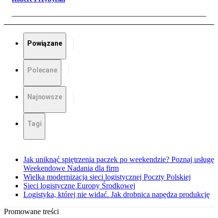
Powiązane
Polecane
Najnowsze
Tagi
Jak uniknąć spiętrzenia paczek po weekendzie? Poznaj usługę
Weekendowe Nadania dla firm
Wielka modernizacja sieci logistycznej Poczty Polskiej
Sieci logistyczne Europy Środkowej
Logistyka, której nie widać. Jak drobnica napędza produkcję
Promowane treści