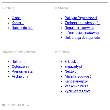
KONTAKT
REGULAMIN
O nas
Polityka Prywatności
Kontakt
Zmiana ustawień zgód
Napisz do nas
Regulamin serwisu
Informacje o nadawcy
Deklaracja dostępności
REKLAMA I PRENUMERATA
PARTNERZY
Reklama
E-kiosk.pl
Ogłoszenia
E-gazety.pl
Prenumerata
Nexto.pl
Archiwum
Mała księgowość
Kancelarierp.pl
Wieści Rolnicze
Życie Warszawy
NASZE WYDARZENIA