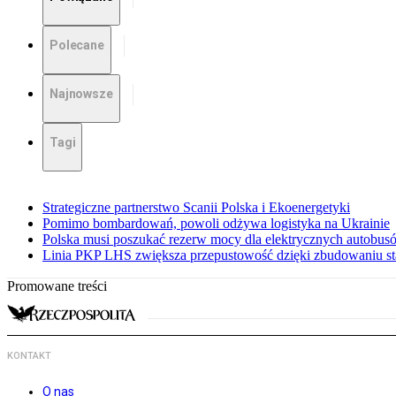
Polecane
Najnowsze
Tagi
Strategiczne partnerstwo Scanii Polska i Ekoenergetyki
Pomimo bombardowań, powoli odżywa logistyka na Ukrainie
Polska musi poszukać rezerw mocy dla elektrycznych autobus
Linia PKP LHS zwiększa przepustowość dzięki zbudowaniu st
Promowane treści
KONTAKT
O nas