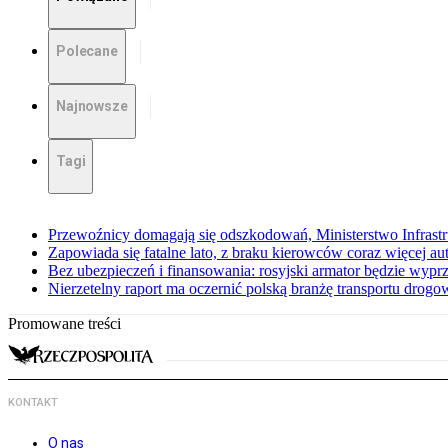
Polecane
Najnowsze
Tagi
Przewoźnicy domagają się odszkodowań, Ministerstwo Infrastr
Zapowiada się fatalne lato, z braku kierowców coraz więcej au
Bez ubezpieczeń i finansowania: rosyjski armator będzie wyprz
Nierzetelny raport ma oczernić polską branżę transportu drog
Promowane treści
KONTAKT
O nas