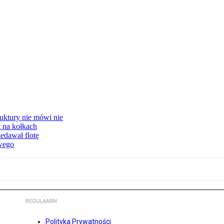
uktury nie mówi nie
t na kołkach
edawał flotę
owego
REGULAMIN
Polityka Prywatności