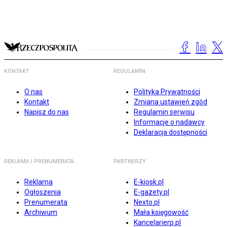
KONTAKT
REGULAMIN
O nas
Polityka Prywatności
Kontakt
Zmiana ustawień zgód
Napisz do nas
Regulamin serwisu
Informacje o nadawcy
Deklaracja dostępności
REKLAMA I PRENUMERATA
PARTNERZY
Reklama
E-kiosk.pl
Ogłoszenia
E-gazety.pl
Prenumerata
Nexto.pl
Archiwum
Mała księgowość
Kancelarierp.pl