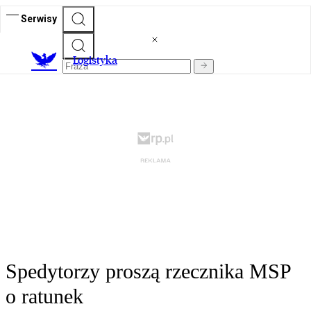
Serwisy
L
ogistyka
Spedytorzy proszą rzecznika MSP
o ratunek