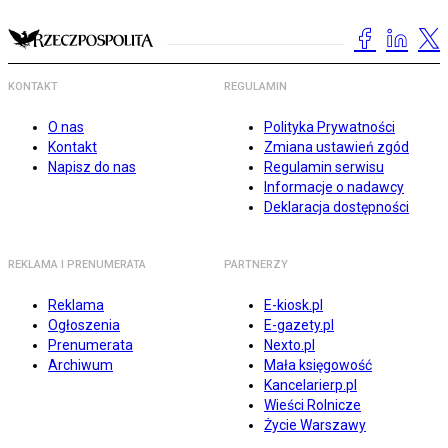
KONTAKT
REGULAMIN
O nas
Polityka Prywatności
Kontakt
Zmiana ustawień zgód
Napisz do nas
Regulamin serwisu
Informacje o nadawcy
Deklaracja dostępności
REKLAMA I PRENUMERATA
PARTNERZY
Reklama
E-kiosk.pl
Ogłoszenia
E-gazety.pl
Prenumerata
Nexto.pl
Archiwum
Mała księgowość
Kancelarierp.pl
Wieści Rolnicze
Życie Warszawy