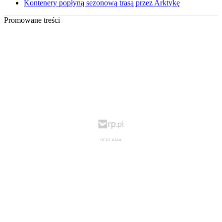
Kontenery popłyną sezonową trasą przez Arktykę
Promowane treści