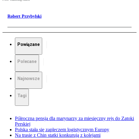
Robert Przybylski
Powiązane
Polecane
Najnowsze
Tagi
Półroczna pensja dla marynarzy za miesięczny rejs do Zatoki
Perskiej
Polska stała się zapleczem logistycznym Europy
Na trasie z Chin statki konkurują z kolejami