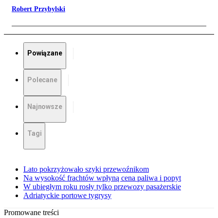
Robert Przybylski
Powiązane
Polecane
Najnowsze
Tagi
Lato pokrzyżowało szyki przewoźnikom
Na wysokość frachtów wpłyną cena paliwa i popyt
W ubiegłym roku rosły tylko przewozy pasażerskie
Adriatyckie portowe tygrysy
Promowane treści