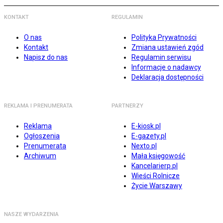
KONTAKT
REGULAMIN
O nas
Polityka Prywatności
Kontakt
Zmiana ustawień zgód
Napisz do nas
Regulamin serwisu
Informacje o nadawcy
Deklaracja dostępności
REKLAMA I PRENUMERATA
PARTNERZY
Reklama
E-kiosk.pl
Ogłoszenia
E-gazety.pl
Prenumerata
Nexto.pl
Archiwum
Mała księgowość
Kancelarierp.pl
Wieści Rolnicze
Życie Warszawy
NASZE WYDARZENIA