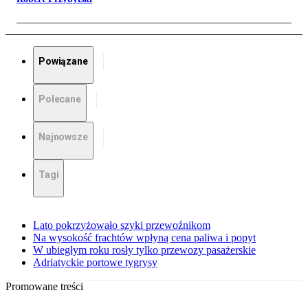
Powiązane
Polecane
Najnowsze
Tagi
Lato pokrzyżowało szyki przewoźnikom
Na wysokość frachtów wpłyną cena paliwa i popyt
W ubiegłym roku rosły tylko przewozy pasażerskie
Adriatyckie portowe tygrysy
Promowane treści