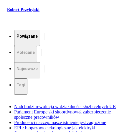
Robert Przybylski
Powiązane
Polecane
Najnowsze
Tagi
Nadchodzi rewolucja w działalności służb celnych UE
Parlament Europejski skoordynował zabezpieczenie
społeczne pracowników
Producenci naczep: nasze istnienie jest zagrożone
EPL: biogazowce ekologiczne jak elektryki