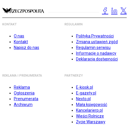
KONTAKT
REGULAMIN
O nas
Polityka Prywatności
Kontakt
Zmiana ustawień zgód
Napisz do nas
Regulamin serwisu
Informacje o nadawcy
Deklaracja dostępności
REKLAMA I PRENUMERATA
PARTNERZY
Reklama
E-kiosk.pl
Ogłoszenia
E-gazety.pl
Prenumerata
Nexto.pl
Archiwum
Mała księgowość
Kancelarierp.pl
Wieści Rolnicze
Życie Warszawy