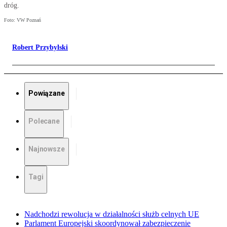
dróg.
Foto: VW Poznań
Robert Przybylski
Powiązane
Polecane
Najnowsze
Tagi
Nadchodzi rewolucja w działalności służb celnych UE
Parlament Europejski skoordynował zabezpieczenie