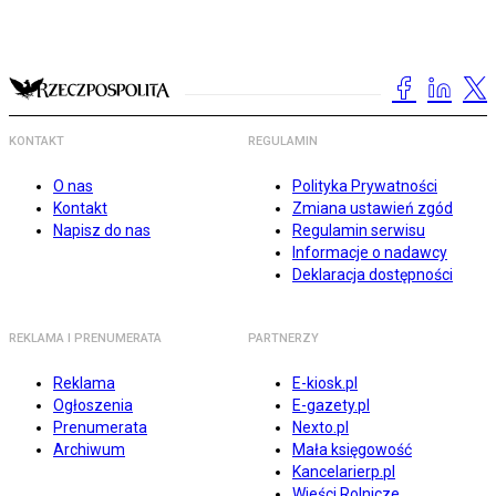
KONTAKT
REGULAMIN
O nas
Polityka Prywatności
Kontakt
Zmiana ustawień zgód
Napisz do nas
Regulamin serwisu
Informacje o nadawcy
Deklaracja dostępności
REKLAMA I PRENUMERATA
PARTNERZY
Reklama
E-kiosk.pl
Ogłoszenia
E-gazety.pl
Prenumerata
Nexto.pl
Archiwum
Mała księgowość
Kancelarierp.pl
Wieści Rolnicze