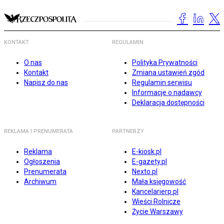
KONTAKT
REGULAMIN
O nas
Polityka Prywatności
Kontakt
Zmiana ustawień zgód
Napisz do nas
Regulamin serwisu
Informacje o nadawcy
Deklaracja dostępności
REKLAMA I PRENUMERATA
PARTNERZY
Reklama
E-kiosk.pl
Ogłoszenia
E-gazety.pl
Prenumerata
Nexto.pl
Archiwum
Mała księgowość
Kancelarierp.pl
Wieści Rolnicze
Życie Warszawy