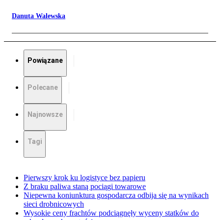
Danuta Walewska
Powiązane
Polecane
Najnowsze
Tagi
Pierwszy krok ku logistyce bez papieru
Z braku paliwa staną pociągi towarowe
Niepewna koniunktura gospodarcza odbija się na wynikach
sieci drobnicowych
Wysokie ceny frachtów podciągnęły wyceny statków do