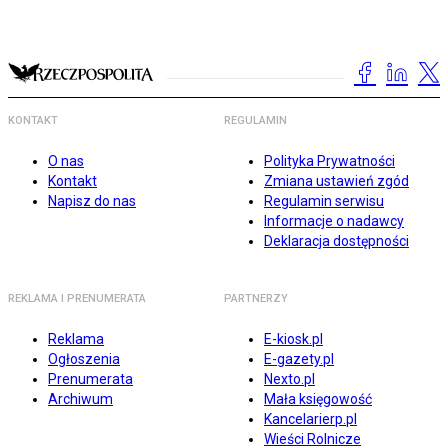
KONTAKT
REGULAMIN
O nas
Polityka Prywatności
Kontakt
Zmiana ustawień zgód
Napisz do nas
Regulamin serwisu
Informacje o nadawcy
Deklaracja dostępności
REKLAMA I PRENUMERATA
PARTNERZY
Reklama
E-kiosk.pl
Ogłoszenia
E-gazety.pl
Prenumerata
Nexto.pl
Archiwum
Mała księgowość
Kancelarierp.pl
Wieści Rolnicze