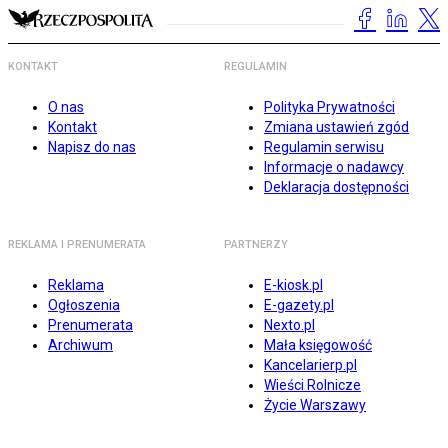
KONTAKT
REGULAMIN
O nas
Polityka Prywatności
Kontakt
Zmiana ustawień zgód
Napisz do nas
Regulamin serwisu
Informacje o nadawcy
Deklaracja dostępności
REKLAMA I PRENUMERATA
PARTNERZY
Reklama
E-kiosk.pl
Ogłoszenia
E-gazety.pl
Prenumerata
Nexto.pl
Archiwum
Mała księgowość
Kancelarierp.pl
Wieści Rolnicze
Życie Warszawy