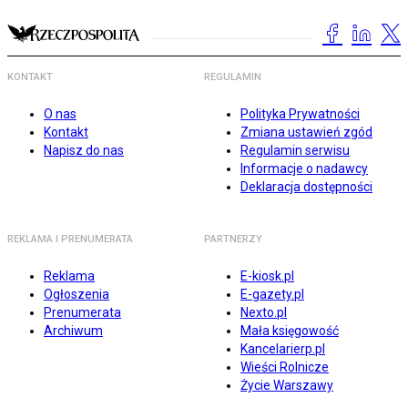
KONTAKT
REGULAMIN
O nas
Polityka Prywatności
Kontakt
Zmiana ustawień zgód
Napisz do nas
Regulamin serwisu
Informacje o nadawcy
Deklaracja dostępności
REKLAMA I PRENUMERATA
PARTNERZY
Reklama
E-kiosk.pl
Ogłoszenia
E-gazety.pl
Prenumerata
Nexto.pl
Archiwum
Mała księgowość
Kancelarierp.pl
Wieści Rolnicze
Życie Warszawy