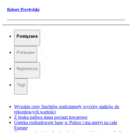
Robert Przybylski
Powiązane
Polecane
Najnowsze
Tagi
Wysokie ceny frachtów podciągnęły wyceny statków do
rekordowych wartości
Z braku paliwa staną pociągi towarowe
Girteka rozbudowuje bazę w Polsce i ma apetyt na cała
Europę