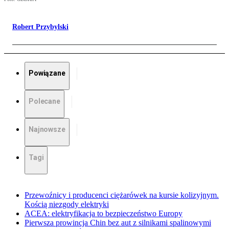
Robert Przybylski
Powiązane
Polecane
Najnowsze
Tagi
Przewoźnicy i producenci ciężarówek na kursie kolizyjnym.
Kością niezgody elektryki
ACEA: elektryfikacja to bezpieczeństwo Europy
Pierwsza prowincja Chin bez aut z silnikami spalinowymi