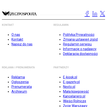
KONTAKT
REGULAMIN
O nas
Polityka Prywatności
Kontakt
Zmiana ustawień zgód
Napisz do nas
Regulamin serwisu
Informacje o nadawcy
Deklaracja dostępności
REKLAMA I PRENUMERATA
PARTNERZY
Reklama
E-kiosk.pl
Ogłoszenia
E-gazety.pl
Prenumerata
Nexto.pl
Archiwum
Mała księgowość
Kancelarierp.pl
Wieści Rolnicze
Życie Warszawy