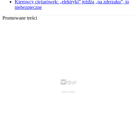
Kierowcy ciężarówek: „elektryki” jeżdżą „na zderzaku”, to
niebezpieczne
Promowane treści