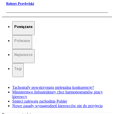
Robert Przybylski
Powiązane
Polecane
Najnowsze
Tagi
Tachografy powstrzymają nielegalną konkurencję?
Ministerstwo Infrastruktury chce harmonogramów pracy
kierowcy
Śmieci zalewają zachodnią Polskę
Nowe zasady wynagrodzeń kierowców nie do przyjęcia