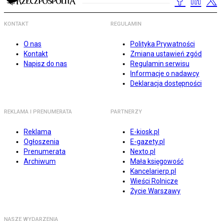
KONTAKT
REGULAMIN
O nas
Polityka Prywatności
Kontakt
Zmiana ustawień zgód
Napisz do nas
Regulamin serwisu
Informacje o nadawcy
Deklaracja dostępności
REKLAMA I PRENUMERATA
PARTNERZY
Reklama
E-kiosk.pl
Ogłoszenia
E-gazety.pl
Prenumerata
Nexto.pl
Archiwum
Mała księgowość
Kancelarierp.pl
Wieści Rolnicze
Życie Warszawy
NASZE WYDARZENIA