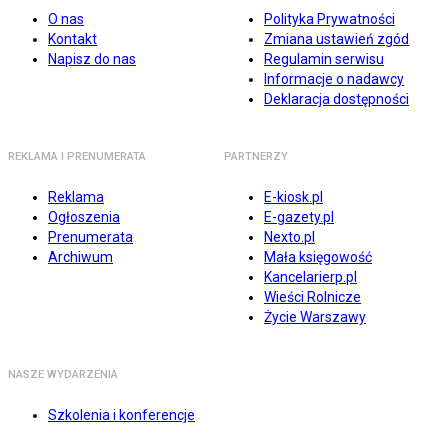
O nas
Polityka Prywatności
Kontakt
Zmiana ustawień zgód
Napisz do nas
Regulamin serwisu
Informacje o nadawcy
Deklaracja dostępności
REKLAMA I PRENUMERATA
PARTNERZY
Reklama
E-kiosk.pl
Ogłoszenia
E-gazety.pl
Prenumerata
Nexto.pl
Archiwum
Mała księgowość
Kancelarierp.pl
Wieści Rolnicze
Życie Warszawy
NASZE WYDARZENIA
Szkolenia i konferencje