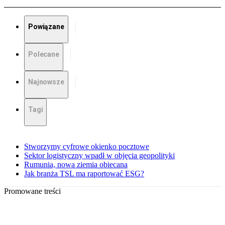
Powiązane
Polecane
Najnowsze
Tagi
Stworzymy cyfrowe okienko pocztowe
Sektor logistyczny wpadł w objęcia geopolityki
Rumunia, nowa ziemia obiecana
Jak branża TSL ma raportować ESG?
Promowane treści