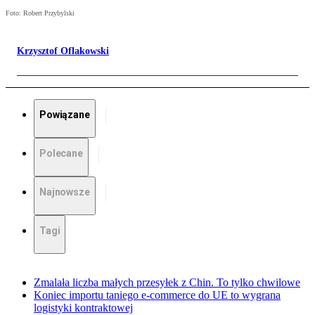
Foto: Robert Przybylski
Krzysztof Oflakowski
Powiązane
Polecane
Najnowsze
Tagi
Zmalała liczba małych przesyłek z Chin. To tylko chwilowe
Koniec importu taniego e-commerce do UE to wygrana
logistyki kontraktowej