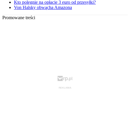
Kto polegnie na opłacie 3 euro od przesyłki?
Von Halsky obwącha Amazona
Promowane treści