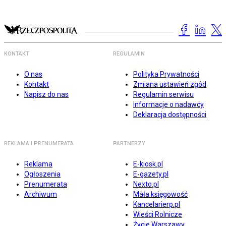
KONTAKT
REGULAMIN
O nas
Polityka Prywatności
Kontakt
Zmiana ustawień zgód
Napisz do nas
Regulamin serwisu
Informacje o nadawcy
Deklaracja dostępności
REKLAMA I PRENUMERATA
PARTNERZY
Reklama
E-kiosk.pl
Ogłoszenia
E-gazety.pl
Prenumerata
Nexto.pl
Archiwum
Mała księgowość
Kancelarierp.pl
Wieści Rolnicze
Życie Warszawy