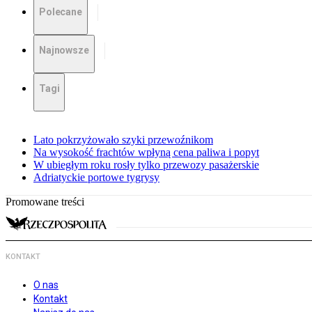
Polecane
Najnowsze
Tagi
Lato pokrzyżowało szyki przewoźnikom
Na wysokość frachtów wpłyną cena paliwa i popyt
W ubiegłym roku rosły tylko przewozy pasażerskie
Adriatyckie portowe tygrysy
Promowane treści
KONTAKT
O nas
Kontakt