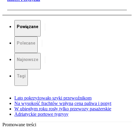
Powiązane
Polecane
Najnowsze
Tagi
Lato pokrzyżowało szyki przewoźnikom
Na wysokość frachtów wpłyną cena paliwa i popyt
W ubiegłym roku rosły tylko przewozy pasażerskie
Adriatyckie portowe tygrysy
Promowane treści