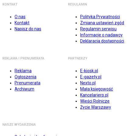
KONTAKT
REGULAMIN
O nas
Polityka Prywatności
Kontakt
Zmiana ustawień zgód
Napisz do nas
Regulamin serwisu
Informacje o nadawcy
Deklaracja dostępności
REKLAMA I PRENUMERATA
PARTNERZY
Reklama
E-kiosk.pl
Ogłoszenia
E-gazety.pl
Prenumerata
Nexto.pl
Archiwum
Mała księgowość
Kancelarierp.pl
Wieści Rolnicze
Życie Warszawy
NASZE WYDARZENIA