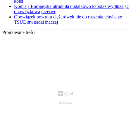
kolei
Komisja Europejska utrudniła dodatkowo kabotaż wydłużając
obowiązkową przerwę
Obowiązek powrotu ciężarówek nie do ruszenia, chyba że
TSUE stwierdzi inaczej
Promowane treści