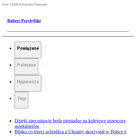
Foto: GDDKiA Krzysztof Nalewajko
Robert Przybylski
Powiązane
Polecane
Najnowsze
Tagi
Dzięki specustawie będą pieniądze na kolejowe przewozy
uciekinierów
Blisko co trzeci uchodźca z Ukrainy skorzystał w Polsce z