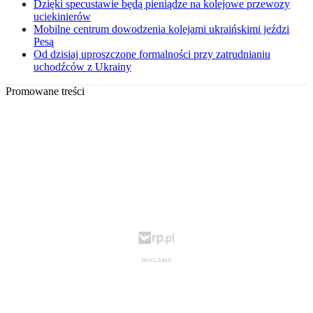
Dzięki specustawie będą pieniądze na kolejowe przewozy
uciekinierów
Mobilne centrum dowodzenia kolejami ukraińskimi jeździ
Pesą
Od dzisiaj uproszczone formalności przy zatrudnianiu
uchodźców z Ukrainy
Promowane treści