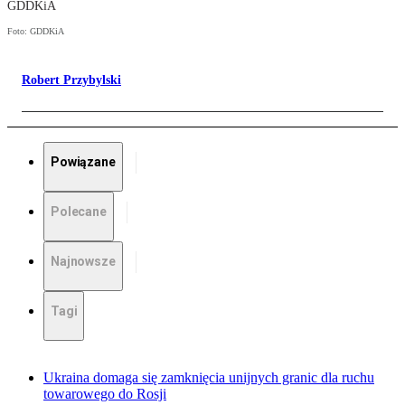
GDDKiA
Foto: GDDKiA
Robert Przybylski
Powiązane
Polecane
Najnowsze
Tagi
Ukraina domaga się zamknięcia unijnych granic dla ruchu
towarowego do Rosji