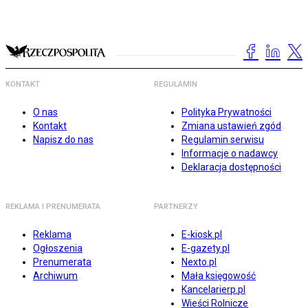
KONTAKT
REGULAMIN
O nas
Polityka Prywatności
Kontakt
Zmiana ustawień zgód
Napisz do nas
Regulamin serwisu
Informacje o nadawcy
Deklaracja dostępności
REKLAMA I PRENUMERATA
PARTNERZY
Reklama
E-kiosk.pl
Ogłoszenia
E-gazety.pl
Prenumerata
Nexto.pl
Archiwum
Mała księgowość
Kancelarierp.pl
Wieści Rolnicze