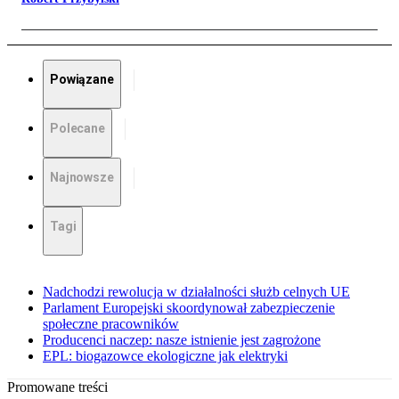
Powiązane
Polecane
Najnowsze
Tagi
Nadchodzi rewolucja w działalności służb celnych UE
Parlament Europejski skoordynował zabezpieczenie
społeczne pracowników
Producenci naczep: nasze istnienie jest zagrożone
EPL: biogazowce ekologiczne jak elektryki
Promowane treści