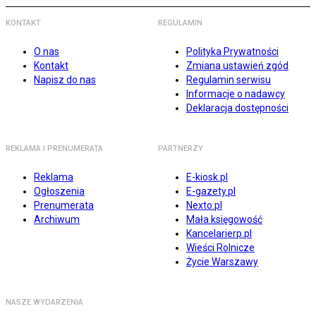
KONTAKT
REGULAMIN
O nas
Polityka Prywatności
Kontakt
Zmiana ustawień zgód
Napisz do nas
Regulamin serwisu
Informacje o nadawcy
Deklaracja dostępności
REKLAMA I PRENUMERATA
PARTNERZY
Reklama
E-kiosk.pl
Ogłoszenia
E-gazety.pl
Prenumerata
Nexto.pl
Archiwum
Mała księgowość
Kancelarierp.pl
Wieści Rolnicze
Życie Warszawy
NASZE WYDARZENIA