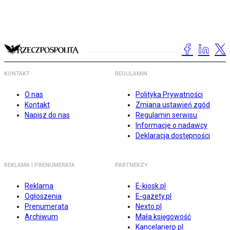
KONTAKT
REGULAMIN
O nas
Polityka Prywatności
Kontakt
Zmiana ustawień zgód
Napisz do nas
Regulamin serwisu
Informacje o nadawcy
Deklaracja dostępności
REKLAMA I PRENUMERATA
PARTNERZY
Reklama
E-kiosk.pl
Ogłoszenia
E-gazety.pl
Prenumerata
Nexto.pl
Archiwum
Mała księgowość
Kancelarierp.pl