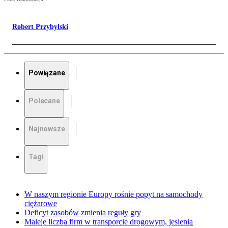
Robert Przybylski
Powiązane
Polecane
Najnowsze
Tagi
W naszym regionie Europy rośnie popyt na samochody
ciężarowe
Deficyt zasobów zmienia reguły gry
Maleje liczba firm w transporcie drogowym, jesienią