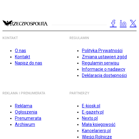
KONTAKT
REGULAMIN
O nas
Polityka Prywatności
Kontakt
Zmiana ustawień zgód
Napisz do nas
Regulamin serwisu
Informacje o nadawcy
Deklaracja dostępności
REKLAMA I PRENUMERATA
PARTNERZY
Reklama
E-kiosk.pl
Ogłoszenia
E-gazety.pl
Prenumerata
Nexto.pl
Archiwum
Mała księgowość
Kancelarierp.pl
Wieści Rolnicze