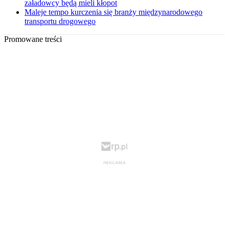
załadowcy będą mieli kłopot
Maleje tempo kurczenia się branży międzynarodowego
transportu drogowego
Promowane treści