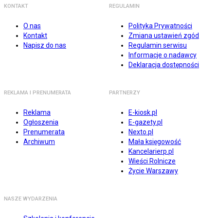
KONTAKT
REGULAMIN
O nas
Polityka Prywatności
Kontakt
Zmiana ustawień zgód
Napisz do nas
Regulamin serwisu
Informacje o nadawcy
Deklaracja dostępności
REKLAMA I PRENUMERATA
PARTNERZY
Reklama
E-kiosk.pl
Ogłoszenia
E-gazety.pl
Prenumerata
Nexto.pl
Archiwum
Mała księgowość
Kancelarierp.pl
Wieści Rolnicze
Życie Warszawy
NASZE WYDARZENIA