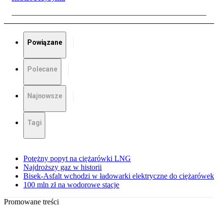
Powiązane
Polecane
Najnowsze
Tagi
Potężny popyt na ciężarówki LNG
Najdroższy gaz w historii
Bisek-Asfalt wchodzi w ładowarki elektryczne do ciężarówek
100 mln zł na wodorowe stacje
Promowane treści