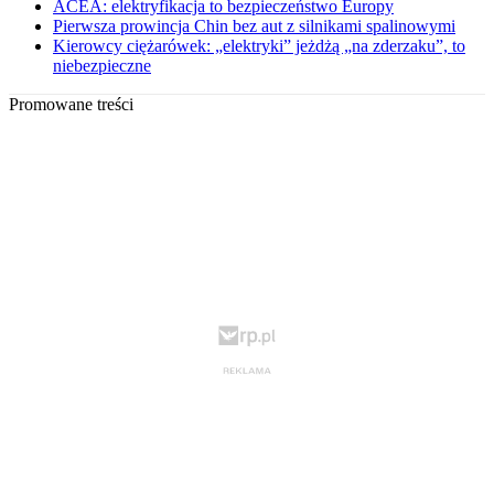
ACEA: elektryfikacja to bezpieczeństwo Europy
Pierwsza prowincja Chin bez aut z silnikami spalinowymi
Kierowcy ciężarówek: „elektryki” jeżdżą „na zderzaku”, to
niebezpieczne
Promowane treści