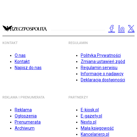
KONTAKT
REGULAMIN
O nas
Polityka Prywatności
Kontakt
Zmiana ustawień zgód
Napisz do nas
Regulamin serwisu
Informacje o nadawcy
Deklaracja dostępności
REKLAMA I PRENUMERATA
PARTNERZY
Reklama
E-kiosk.pl
Ogłoszenia
E-gazety.pl
Prenumerata
Nexto.pl
Archiwum
Mała księgowość
Kancelarierp.pl