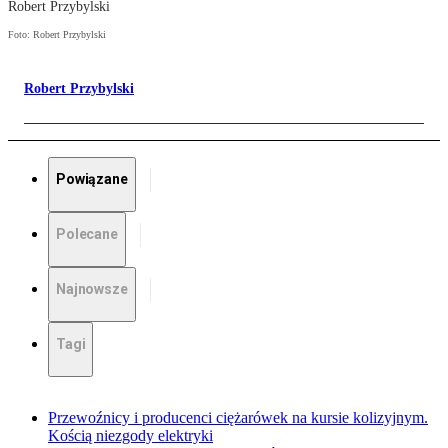
Robert Przybylski
Foto: Robert Przybylski
Robert Przybylski
Powiązane
Polecane
Najnowsze
Tagi
Przewoźnicy i producenci ciężarówek na kursie kolizyjnym.
Kością niezgody elektryki