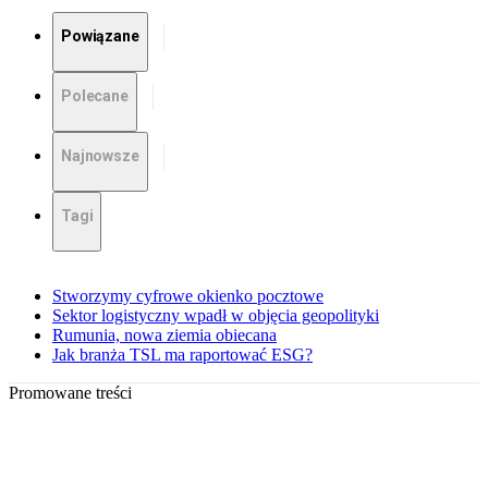
Powiązane
Polecane
Najnowsze
Tagi
Stworzymy cyfrowe okienko pocztowe
Sektor logistyczny wpadł w objęcia geopolityki
Rumunia, nowa ziemia obiecana
Jak branża TSL ma raportować ESG?
Promowane treści