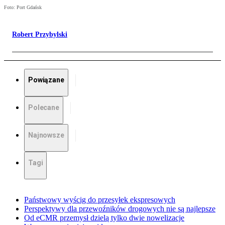
Foto: Port Gdańsk
Robert Przybylski
Powiązane
Polecane
Najnowsze
Tagi
Państwowy wyścig do przesyłek ekspresowych
Perspektywy dla przewoźników drogowych nie są najlepsze
Od eCMR przemysł dzielą tylko dwie nowelizacje