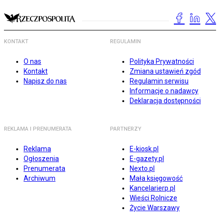
KONTAKT
REGULAMIN
O nas
Polityka Prywatności
Kontakt
Zmiana ustawień zgód
Napisz do nas
Regulamin serwisu
Informacje o nadawcy
Deklaracja dostępności
REKLAMA I PRENUMERATA
PARTNERZY
Reklama
E-kiosk.pl
Ogłoszenia
E-gazety.pl
Prenumerata
Nexto.pl
Archiwum
Mała księgowość
Kancelarierp.pl
Wieści Rolnicze
Życie Warszawy