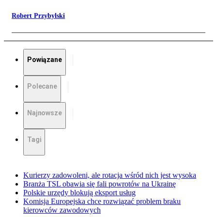
Robert Przybylski
Powiązane
Polecane
Najnowsze
Tagi
Kurierzy zadowoleni, ale rotacja wśród nich jest wysoka
Branża TSL obawia się fali powrotów na Ukrainę
Polskie urzędy blokują eksport usług
Komisja Europejska chce rozwiązać problem braku
kierowców zawodowych