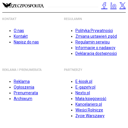
KONTAKT
REGULAMIN
O nas
Polityka Prywatności
Kontakt
Zmiana ustawień zgód
Napisz do nas
Regulamin serwisu
Informacje o nadawcy
Deklaracja dostępności
REKLAMA I PRENUMERATA
PARTNERZY
Reklama
E-kiosk.pl
Ogłoszenia
E-gazety.pl
Prenumerata
Nexto.pl
Archiwum
Mała księgowość
Kancelarierp.pl
Wieści Rolnicze
Życie Warszawy