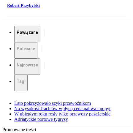
Robert Przybylski
Powiązane
Polecane
Najnowsze
Tagi
Lato pokrzyżowało szyki przewoźnikom
Na wysokość frachtów wpłyną cena paliwa i popyt
W ubiegłym roku rosły tylko przewozy pasażerskie
Adriatyckie portowe tygrysy
Promowane treści