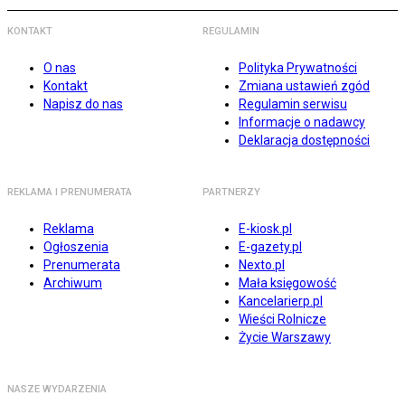
KONTAKT
REGULAMIN
O nas
Polityka Prywatności
Kontakt
Zmiana ustawień zgód
Napisz do nas
Regulamin serwisu
Informacje o nadawcy
Deklaracja dostępności
REKLAMA I PRENUMERATA
PARTNERZY
Reklama
E-kiosk.pl
Ogłoszenia
E-gazety.pl
Prenumerata
Nexto.pl
Archiwum
Mała księgowość
Kancelarierp.pl
Wieści Rolnicze
Życie Warszawy
NASZE WYDARZENIA