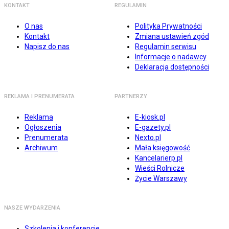
KONTAKT
REGULAMIN
O nas
Polityka Prywatności
Kontakt
Zmiana ustawień zgód
Napisz do nas
Regulamin serwisu
Informacje o nadawcy
Deklaracja dostępności
REKLAMA I PRENUMERATA
PARTNERZY
Reklama
E-kiosk.pl
Ogłoszenia
E-gazety.pl
Prenumerata
Nexto.pl
Archiwum
Mała księgowość
Kancelarierp.pl
Wieści Rolnicze
Życie Warszawy
NASZE WYDARZENIA
Szkolenia i konferencje