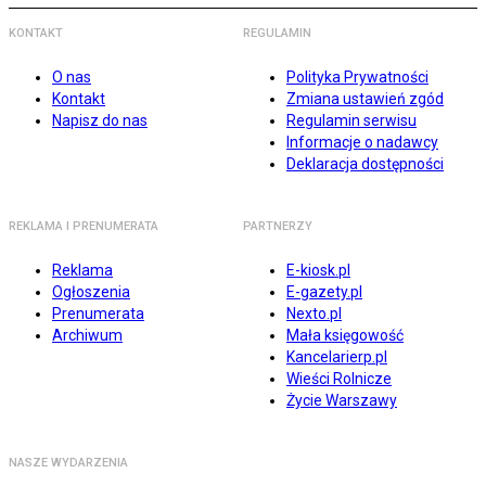
KONTAKT
REGULAMIN
O nas
Polityka Prywatności
Kontakt
Zmiana ustawień zgód
Napisz do nas
Regulamin serwisu
Informacje o nadawcy
Deklaracja dostępności
REKLAMA I PRENUMERATA
PARTNERZY
Reklama
E-kiosk.pl
Ogłoszenia
E-gazety.pl
Prenumerata
Nexto.pl
Archiwum
Mała księgowość
Kancelarierp.pl
Wieści Rolnicze
Życie Warszawy
NASZE WYDARZENIA