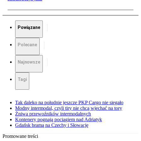
Powiązane
Polecane
Najnowsze
Tagi
Tak daleko na południe jeszcze PKP Cargo nie sięgało
Modny intermodal, czyli tiry nie chcą wjechać na tory
Żniwa przewoźników intermodalnych
Kontenery pognają pociągiem nad Adriatyk
Gdańsk bramą na Czechy i Słowację
Promowane treści