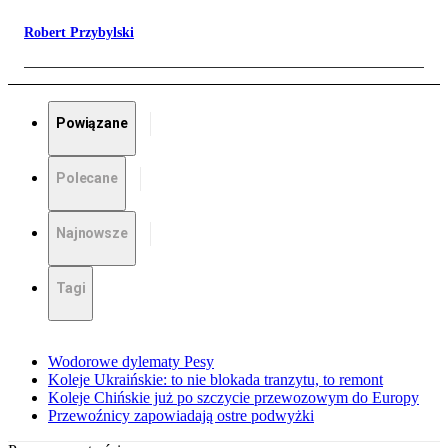
Robert Przybylski
Powiązane
Polecane
Najnowsze
Tagi
Wodorowe dylematy Pesy
Koleje Ukraińskie: to nie blokada tranzytu, to remont
Koleje Chińskie już po szczycie przewozowym do Europy
Przewoźnicy zapowiadają ostre podwyżki