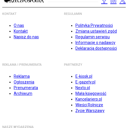
KONTAKT
REGULAMIN
O nas
Polityka Prywatności
Kontakt
Zmiana ustawień zgód
Napisz do nas
Regulamin serwisu
Informacje o nadawcy
Deklaracja dostępności
REKLAMA I PRENUMERATA
PARTNERZY
Reklama
E-kiosk.pl
Ogłoszenia
E-gazety.pl
Prenumerata
Nexto.pl
Archiwum
Mała księgowość
Kancelarierp.pl
Wieści Rolnicze
Życie Warszawy
NASZE WYDARZENIA