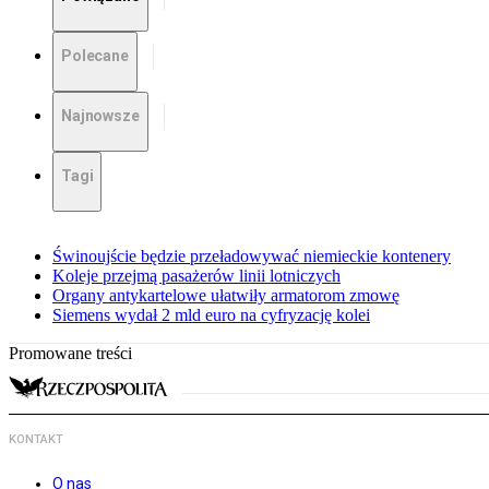
Polecane
Najnowsze
Tagi
Świnoujście będzie przeładowywać niemieckie kontenery
Koleje przejmą pasażerów linii lotniczych
Organy antykartelowe ułatwiły armatorom zmowę
Siemens wydał 2 mld euro na cyfryzację kolei
Promowane treści
KONTAKT
O nas