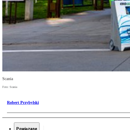
Scania
Foto: Scania
Robert Przybylski
Powiązane