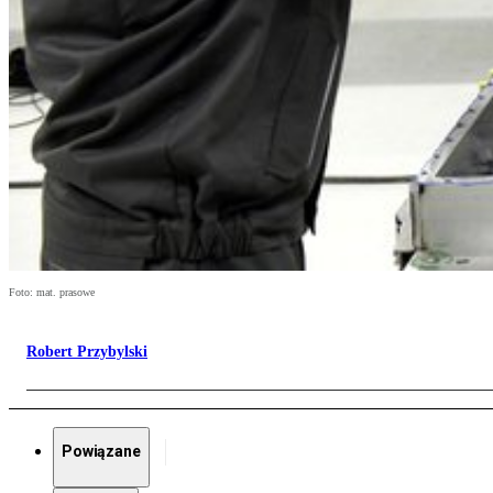
Foto: mat. prasowe
Robert Przybylski
Powiązane