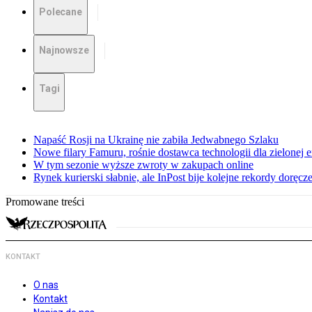
Polecane
Najnowsze
Tagi
Napaść Rosji na Ukrainę nie zabiła Jedwabnego Szlaku
Nowe filary Famuru, rośnie dostawca technologii dla zielonej e
W tym sezonie wyższe zwroty w zakupach online
Rynek kurierski słabnie, ale InPost bije kolejne rekordy doręcz
Promowane treści
KONTAKT
O nas
Kontakt