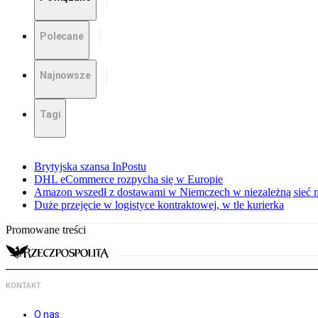
Polecane
Najnowsze
Tagi
Brytyjska szansa InPostu
DHL eCommerce rozpycha się w Europie
Amazon wszedł z dostawami w Niemczech w niezależną sieć
Duże przejęcie w logistyce kontraktowej, w tle kurierka
Promowane treści
KONTAKT
O nas