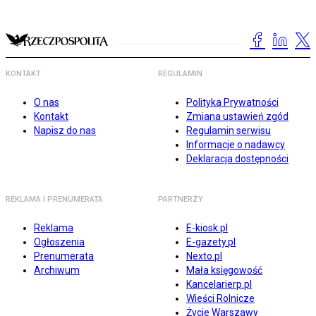
KONTAKT
REGULAMIN
O nas
Polityka Prywatności
Kontakt
Zmiana ustawień zgód
Napisz do nas
Regulamin serwisu
Informacje o nadawcy
Deklaracja dostępności
REKLAMA I PRENUMERATA
PARTNERZY
Reklama
E-kiosk.pl
Ogłoszenia
E-gazety.pl
Prenumerata
Nexto.pl
Archiwum
Mała księgowość
Kancelarierp.pl
Wieści Rolnicze
Życie Warszawy