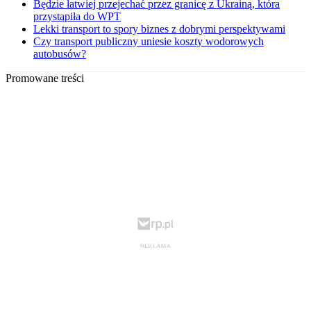
Będzie łatwiej przejechać przez granicę z Ukrainą, która
przystąpiła do WPT
Lekki transport to spory biznes z dobrymi perspektywami
Czy transport publiczny uniesie koszty wodorowych
autobusów?
Promowane treści