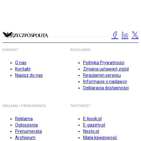
KONTAKT
REGULAMIN
O nas
Polityka Prywatności
Kontakt
Zmiana ustawień zgód
Napisz do nas
Regulamin serwisu
Informacje o nadawcy
Deklaracja dostępności
REKLAMA I PRENUMERATA
PARTNERZY
Reklama
E-kiosk.pl
Ogłoszenia
E-gazety.pl
Prenumerata
Nexto.pl
Archiwum
Mała księgowość