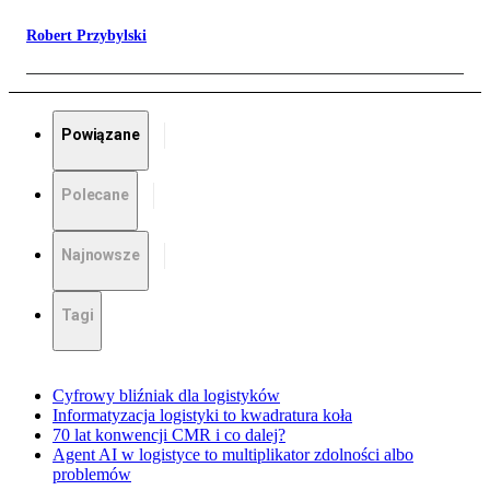
Robert Przybylski
Powiązane
Polecane
Najnowsze
Tagi
Cyfrowy bliźniak dla logistyków
Informatyzacja logistyki to kwadratura koła
70 lat konwencji CMR i co dalej?
Agent AI w logistyce to multiplikator zdolności albo
problemów