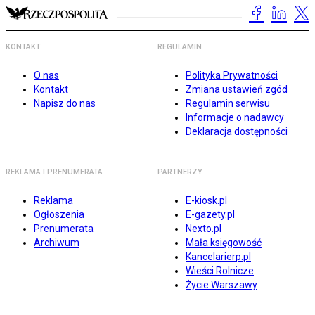
KONTAKT
REGULAMIN
O nas
Polityka Prywatności
Kontakt
Zmiana ustawień zgód
Napisz do nas
Regulamin serwisu
Informacje o nadawcy
Deklaracja dostępności
REKLAMA I PRENUMERATA
PARTNERZY
Reklama
E-kiosk.pl
Ogłoszenia
E-gazety.pl
Prenumerata
Nexto.pl
Archiwum
Mała księgowość
Kancelarierp.pl
Wieści Rolnicze
Życie Warszawy