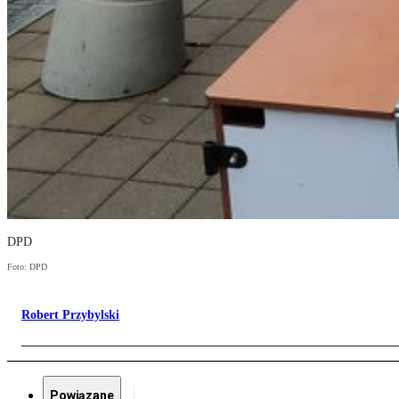
DPD
Foto: DPD
Robert Przybylski
Powiązane