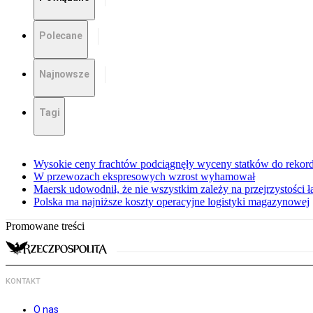
Polecane
Najnowsze
Tagi
Wysokie ceny frachtów podciągnęły wyceny statków do rekor
W przewozach ekspresowych wzrost wyhamował
Maersk udowodnił, że nie wszystkim zależy na przejrzystości 
Polska ma najniższe koszty operacyjne logistyki magazynowej
Promowane treści
KONTAKT
O nas