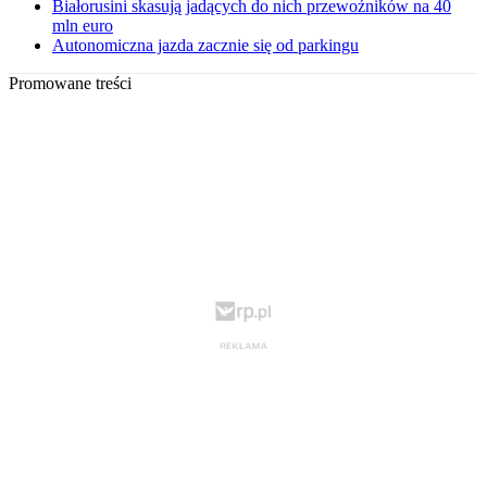
Białorusini skasują jadących do nich przewoźników na 40
mln euro
Autonomiczna jazda zacznie się od parkingu
Promowane treści