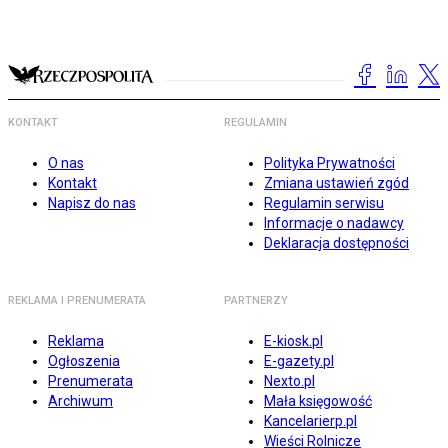
KONTAKT
REGULAMIN
O nas
Polityka Prywatności
Kontakt
Zmiana ustawień zgód
Napisz do nas
Regulamin serwisu
Informacje o nadawcy
Deklaracja dostępności
REKLAMA I PRENUMERATA
PARTNERZY
Reklama
E-kiosk.pl
Ogłoszenia
E-gazety.pl
Prenumerata
Nexto.pl
Archiwum
Mała księgowość
Kancelarierp.pl
Wieści Rolnicze