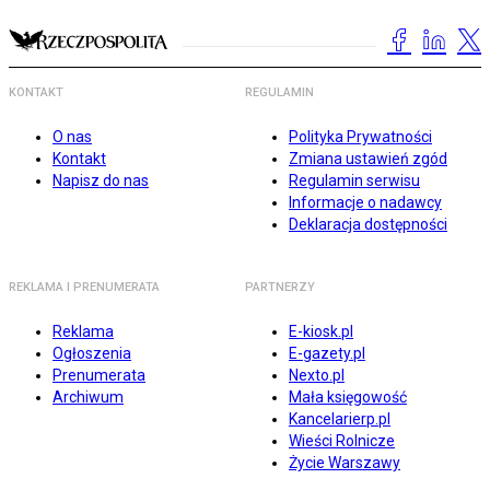
KONTAKT
REGULAMIN
O nas
Polityka Prywatności
Kontakt
Zmiana ustawień zgód
Napisz do nas
Regulamin serwisu
Informacje o nadawcy
Deklaracja dostępności
REKLAMA I PRENUMERATA
PARTNERZY
Reklama
E-kiosk.pl
Ogłoszenia
E-gazety.pl
Prenumerata
Nexto.pl
Archiwum
Mała księgowość
Kancelarierp.pl
Wieści Rolnicze
Życie Warszawy