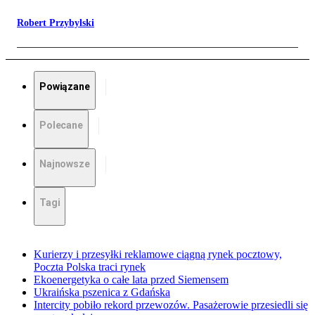
Robert Przybylski
Powiązane
Polecane
Najnowsze
Tagi
Kurierzy i przesyłki reklamowe ciągną rynek pocztowy,
Poczta Polska traci rynek
Ekoenergetyka o całe lata przed Siemensem
Ukraińska pszenica z Gdańska
Intercity pobiło rekord przewozów. Pasażerowie przesiedli się